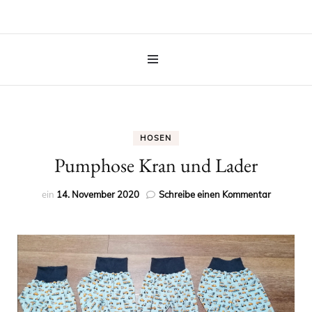
HOSEN
Pumphose Kran und Lader
zu
ein
14. November 2020
Schreibe einen Kommentar
Pumphos
Kran
und
Lader