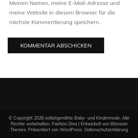
Meinen Namen, meine E-Mail-Adresse und
meine Website in diesem Browser für die
nächste Kommentierung speichern.
© Copyright 2026
selbstgenähte Baby- und Kindermode
. Alle
Rechte vorbehalten.
Fashion Diva | Entwickelt von
Blossom
Themes
. Präsentiert von
WordPress
.
Datenschutzerklärung